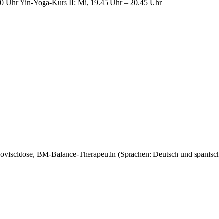
.30 Uhr Yin-Yoga-Kurs II: Mi, 19.45 Uhr – 20.45 Uhr
ucoviscidose, BM-Balance-Therapeutin (Sprachen: Deutsch und spanisc